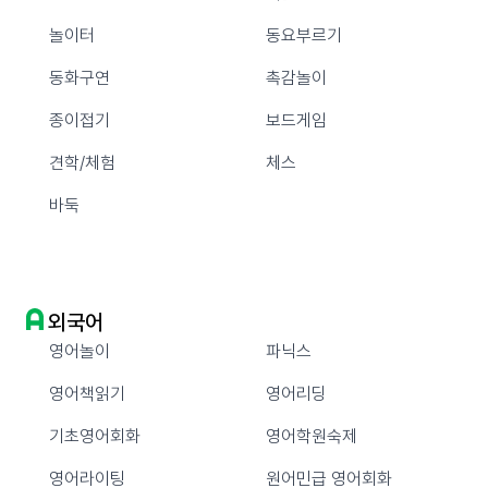
놀이터
동요부르기
동화구연
촉감놀이
종이접기
보드게임
견학/체험
체스
바둑
외국어
영어놀이
파닉스
영어책읽기
영어리딩
기초영어회화
영어학원숙제
영어라이팅
원어민급 영어회화