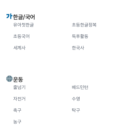
한글/국어
유아첫한글
초등한글정복
초등국어
독후활동
세계사
한국사
운동
줄넘기
배드민턴
자전거
수영
축구
탁구
농구