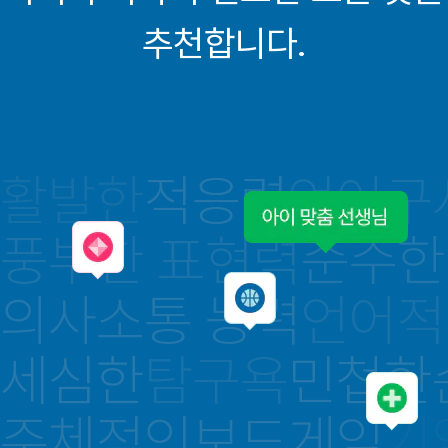
추천합니다.
활발한
적응력
언어구
풍부한 표현력
순수한
의사소통 능력
언어적
세심한
탐구욕
민첩한
주체적인
보드게임
기