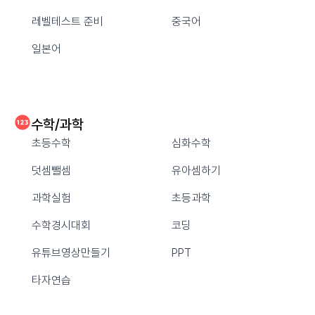
레벨테스트 준비
중국어
일본어
수학/과학
초등수학
심화수학
덧셈뺄셈
유아셈하기
과학실험
초등과학
수학경시대회
코딩
유튜브영상만들기
PPT
타자연습