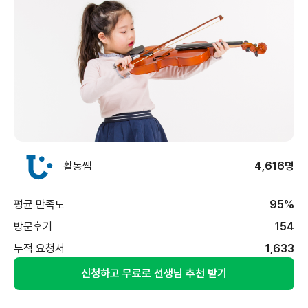
활동쌤
4,616명
평균 만족도
95%
방문후기
154
누적 요청서
1,633
신청하고 무료로 선생님 추천 받기