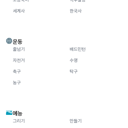
세계사
한국사
운동
줄넘기
배드민턴
자전거
수영
축구
탁구
농구
예능
그리기
만들기