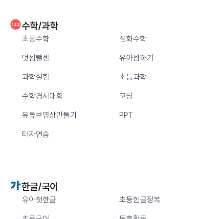
수학/과학
초등수학
심화수학
덧셈뺄셈
유아셈하기
과학실험
초등과학
수학경시대회
코딩
유튜브영상만들기
PPT
타자연습
한글/국어
유아첫한글
초등한글정복
초등국어
독후활동