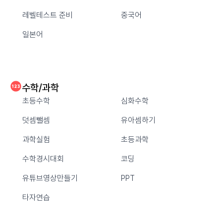
레벨테스트 준비
중국어
일본어
수학/과학
초등수학
심화수학
덧셈뺄셈
유아셈하기
과학실험
초등과학
수학경시대회
코딩
유튜브영상만들기
PPT
타자연습