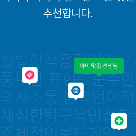
추천합니다.
활발한
적응력
언어구
풍부한 표현력
순수한
의사소통 능력
언어적
세심한
탐구욕
민첩한
주체적인
보드게임
기