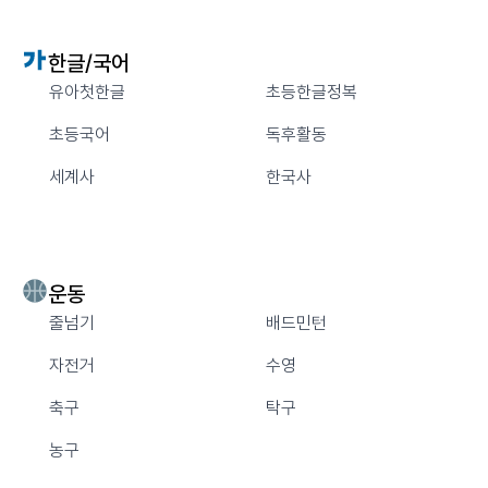
한글/국어
유아첫한글
초등한글정복
초등국어
독후활동
세계사
한국사
운동
줄넘기
배드민턴
자전거
수영
축구
탁구
농구