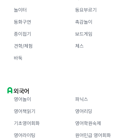
놀이터
동요부르기
동화구연
촉감놀이
종이접기
보드게임
견학/체험
체스
바둑
외국어
영어놀이
파닉스
영어책읽기
영어리딩
기초영어회화
영어학원숙제
영어라이팅
원어민급 영어회화