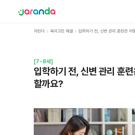
자란다
육아고민 해결
입학하기 전, 신변 관리 훈련은 어
[
7~8세
]
입학하기 전, 신변 관리 훈련
할까요?