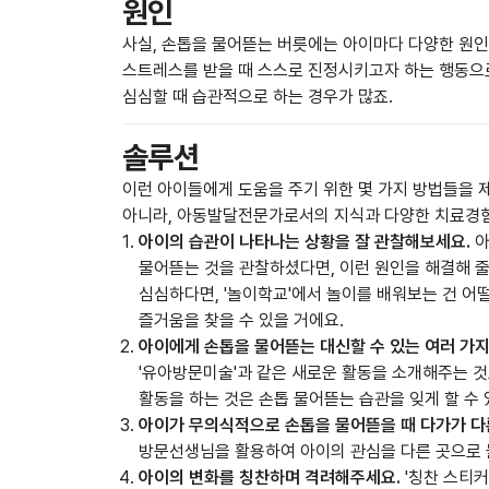
원인
사실, 손톱을 물어뜯는 버릇에는 아이마다 다양한 원
스트레스를 받을 때 스스로 진정시키고자 하는 행동으
심심할 때 습관적으로 하는 경우가 많죠.
솔루션
이런 아이들에게 도움을 주기 위한 몇 가지 방법들을 
아니라, 아동발달전문가로서의 지식과 다양한 치료경
아이의 습관이 나타나는 상황을 잘 관찰해보세요.
아
물어뜯는 것을 관찰하셨다면, 이런 원인을 해결해 줄
심심하다면, '놀이학교'에서 놀이를 배워보는 건 어
즐거움을 찾을 수 있을 거에요.
아이에게 손톱을 물어뜯는 대신할 수 있는 여러 가지
'유아방문미술'과 같은 새로운 활동을 소개해주는 것
활동을 하는 것은 손톱 물어뜯는 습관을 잊게 할 수 
아이가 무의식적으로 손톱을 물어뜯을 때 다가가 다
방문선생님을 활용하여 아이의 관심을 다른 곳으로 
아이의 변화를 칭찬하며 격려해주세요.
'칭찬 스티커