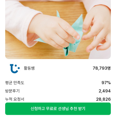
활동쌤
78,793명
평균 만족도
97%
방문후기
2,494
누적 요청서
28,826
신청하고 무료로 선생님 추천 받기