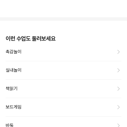
이런 수업도 둘러보세요
촉감놀이
실내놀이
책읽기
보드게임
바둑