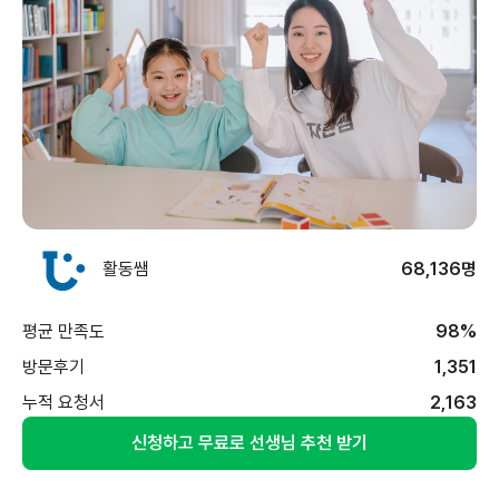
활동쌤
68,136명
평균 만족도
98%
방문후기
1,351
누적 요청서
2,163
신청하고 무료로 선생님 추천 받기