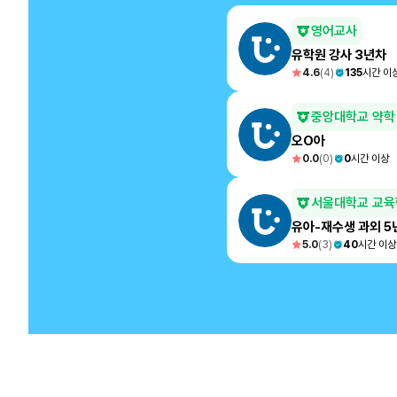
영어교사
유학원 강사 3년차
4.6
(
4
)
135
시간 이
중앙대학교 약학
오O아
0.0
(
0
)
0
시간 이상
서울대학교 교육
유아-재수생 과외 5
5.0
(
3
)
40
시간 이상