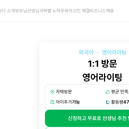
란다 소개
부모님
선생님
과목별 노하우
육아고민 해결
비즈니스
채용
외국어
・
영어라이팅
1:1 방문
영어라이팅
자택방문
평균 만족
아이추가
가능
활동쌤
4
신청하고 무료로 선생님 추천