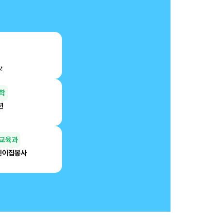
상
학
년
교육과
린이집봉사