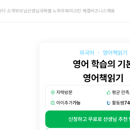
란다 소개
부모님
선생님
과목별 노하우
육아고민 해결
비즈니스
채용
외국어
・
영어책읽기
영어 학습의 기
영어책읽기
자택방문
평균 만족
아이추가
가능
활동쌤
74
신청하고 무료로 선생님 추천