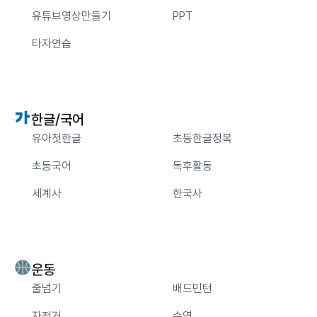
유튜브영상만들기
PPT
타자연습
한글/국어
유아첫한글
초등한글정복
초등국어
독후활동
세계사
한국사
운동
줄넘기
배드민턴
자전거
수영