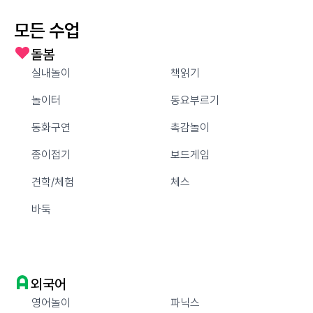
모든 수업
돌봄
실내놀이
책읽기
놀이터
동요부르기
동화구연
촉감놀이
종이접기
보드게임
견학/체험
체스
바둑
외국어
영어놀이
파닉스