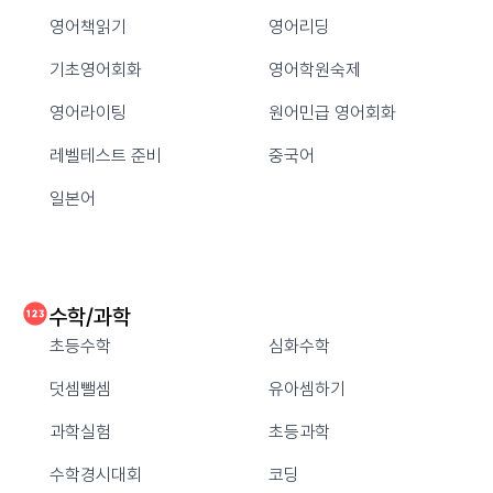
영어책읽기
영어리딩
기초영어회화
영어학원숙제
영어라이팅
원어민급 영어회화
레벨테스트 준비
중국어
일본어
수학/과학
초등수학
심화수학
덧셈뺄셈
유아셈하기
과학실험
초등과학
수학경시대회
코딩