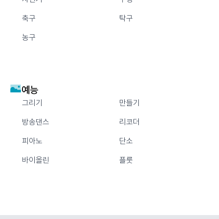
축구
탁구
농구
예능
그리기
만들기
방송댄스
리코더
피아노
단소
바이올린
플룻