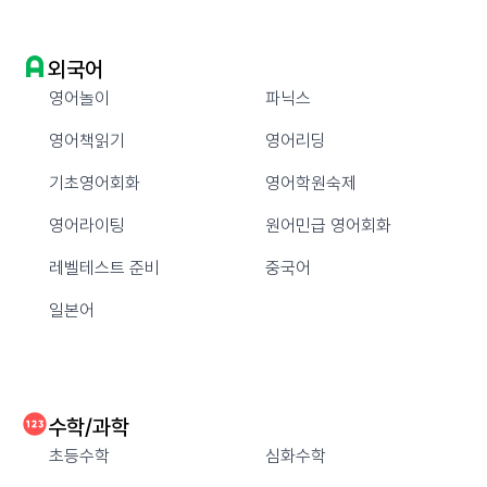
외국어
영어놀이
파닉스
영어책읽기
영어리딩
기초영어회화
영어학원숙제
영어라이팅
원어민급 영어회화
레벨테스트 준비
중국어
일본어
수학/과학
초등수학
심화수학