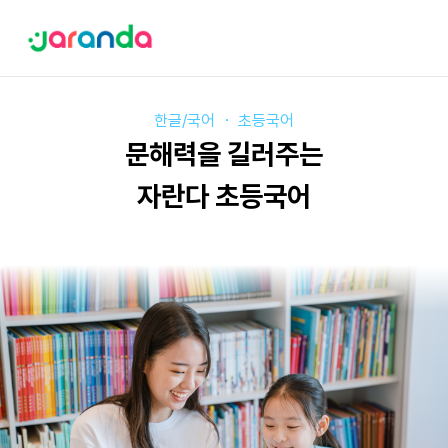
한글/국어
・
초등국어
문해력을 길러주는
자란다 초등국어