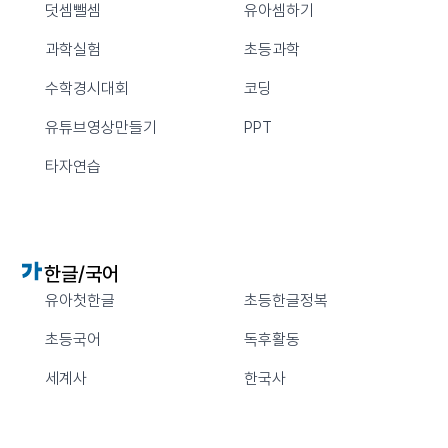
덧셈뺄셈
유아셈하기
과학실험
초등과학
수학경시대회
코딩
유튜브영상만들기
PPT
타자연습
한글/국어
유아첫한글
초등한글정복
초등국어
독후활동
세계사
한국사