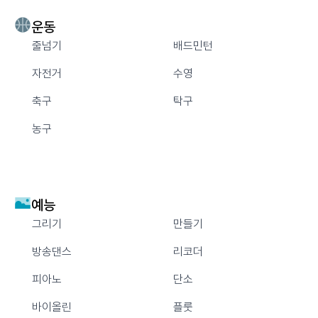
운동
줄넘기
배드민턴
자전거
수영
축구
탁구
농구
예능
그리기
만들기
방송댄스
리코더
피아노
단소
바이올린
플룻