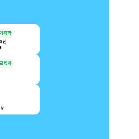
가족학
 3년
상
교육과
이상