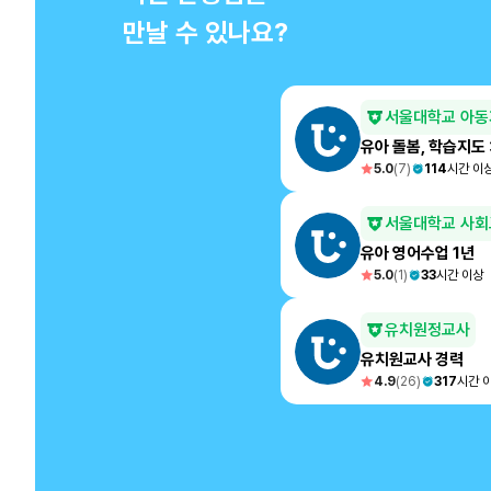
만날 수 있나요?
서울대학교 아동
유아 돌봄, 학습지도
5.0
(
7
)
114
시간 이
서울대학교 사회
유아 영어수업 1년
5.0
(
1
)
33
시간 이상
유치원정교사
유치원교사 경력
4.9
(
26
)
317
시간 