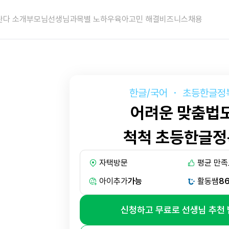
란다 소개
부모님
선생님
과목별 노하우
육아고민 해결
비즈니스
채용
한글/국어
・
초등한글정
어려운 맞춤법
척척 초등한글정
자택방문
평균 만족
아이추가
가능
활동쌤
8
신청하고 무료로 선생님 추천